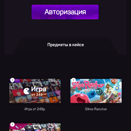
Авторизация
Предметы в кейсе
i
i
999 р.
799 р.
Игра от 249р.
Slime Rancher
i
249 р.