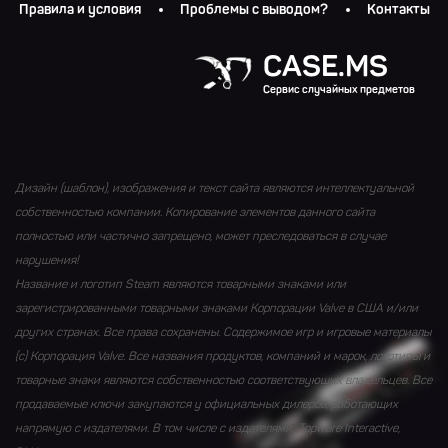
Правила и условия
Проблемы с выводом?
Контакты
CASE.MS
Сервис случайных предметов
Дизайн (шаблон), изображения и текст сайта являются интеллектуальной
собственностью компании. Копирование элементов данного сайта
полностью или частично запрещено, может преследоваться в случае
нарушения!
Название и логотип Steam являются товарными знаками или
зарегистрированными товарными знаками Корпорации Valve в США и/или
других странах. Все права сохранены. Содержимое игр и игровые материалы
(с) Корпорация Valve. Все названия продуктов, компаний и марок, логотипы и
товарные знаки являются собственностью соответствующих владельцев. Все
продаваемые ключи закупаются у официальных дилеров, работающих
напрямую с издателями. В том числе с издателями: Topware Interactive,