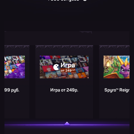
руб.
Игра от 249р.
Spyro™ Reignited Tri