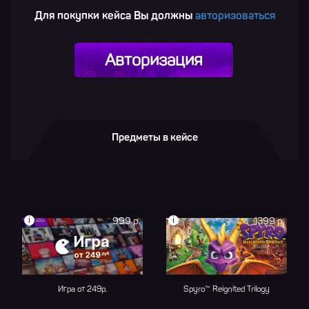
Для покупки кейса Вы должны
авторизоваться
Авторизация
Предметы в кейсе
i
i
999 р.
1399 р.
Игра от 249р.
Spyro™ Reignited Trilogy