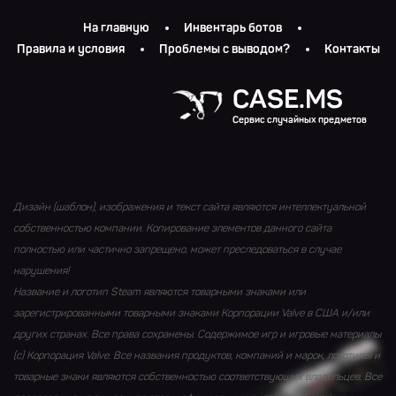
На главную
Инвентарь ботов
Правила и условия
Проблемы с выводом?
Контакты
CASE.MS
Сервис случайных предметов
Дизайн (шаблон), изображения и текст сайта являются интеллектуальной
собственностью компании. Копирование элементов данного сайта
полностью или частично запрещено, может преследоваться в случае
нарушения!
Название и логотип Steam являются товарными знаками или
зарегистрированными товарными знаками Корпорации Valve в США и/или
других странах. Все права сохранены. Содержимое игр и игровые материалы
(с) Корпорация Valve. Все названия продуктов, компаний и марок, логотипы и
товарные знаки являются собственностью соответствующих владельцев. Все