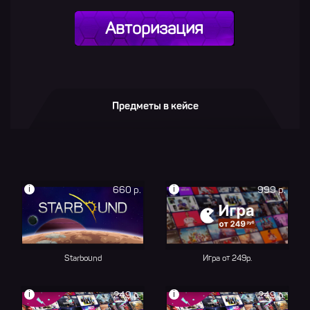
Авторизация
Предметы в кейсе
i
i
660 р.
999 р.
Starbound
Игра от 249р.
i
i
249 р.
249 р.