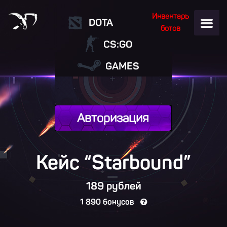
Инвентарь
DOTA
ботов
CS:GO
GAMES
Авторизация
Кейс “
Starbound
”
189 рублей
1 890 бонусов