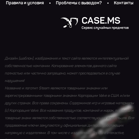
Правила и условия
Проблемы с выводом?
Контакты
CASE.MS
Сервис случайных предметов
Дизайн (шаблон), изображения и текст сайта являются интеллектуальной
собственностью компании. Копирование элементов данного сайта
полностью или частично запрещено, может преследоваться в случае
нарушения!
Название и логотип Steam являются товарными знаками или
зарегистрированными товарными знаками Корпорации Valve в США и/или
других странах. Все права сохранены. Содержимое игр и игровые материалы
(с) Корпорация Valve. Все названия продуктов, компаний и марок, логотипы и
товарные знаки являются собственностью соответствующих владельцев. Все
продаваемые ключи закупаются у официальных дилеров, работающих
напрямую с издателями. В том числе с издателями: Topware Interactive,