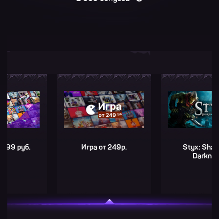
руб.
Игра от 249р.
Styx: Shards of
Darkness