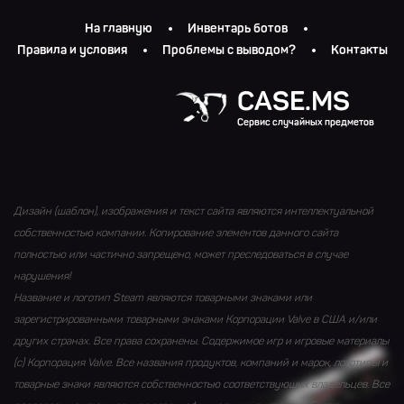
На главную
Инвентарь ботов
Правила и условия
Проблемы с выводом?
Контакты
CASE.MS
Сервис случайных предметов
Дизайн (шаблон), изображения и текст сайта являются интеллектуальной
собственностью компании. Копирование элементов данного сайта
полностью или частично запрещено, может преследоваться в случае
нарушения!
Название и логотип Steam являются товарными знаками или
зарегистрированными товарными знаками Корпорации Valve в США и/или
других странах. Все права сохранены. Содержимое игр и игровые материалы
(с) Корпорация Valve. Все названия продуктов, компаний и марок, логотипы и
товарные знаки являются собственностью соответствующих владельцев. Все