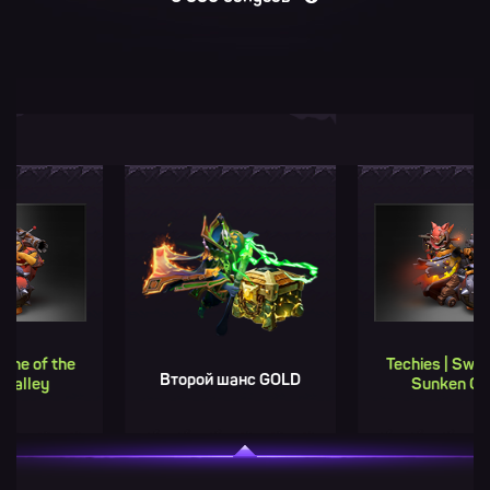
f the
Techies | Swine of t
Второй шанс GOLD
ey
Sunken Galley