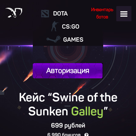
Инвентарь
DOTA
ботов
CS:GO
GAMES
Авторизация
Кейс “Swine of the
Sunken
Galley
”
699 рублей
6 990 бонусов