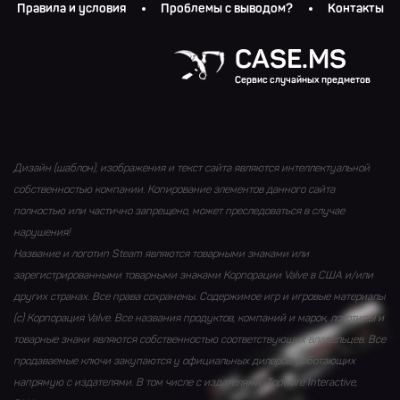
Правила и условия
Проблемы с выводом?
Контакты
CASE.MS
Сервис случайных предметов
Дизайн (шаблон), изображения и текст сайта являются интеллектуальной
собственностью компании. Копирование элементов данного сайта
полностью или частично запрещено, может преследоваться в случае
нарушения!
Название и логотип Steam являются товарными знаками или
зарегистрированными товарными знаками Корпорации Valve в США и/или
других странах. Все права сохранены. Содержимое игр и игровые материалы
(с) Корпорация Valve. Все названия продуктов, компаний и марок, логотипы и
товарные знаки являются собственностью соответствующих владельцев. Все
продаваемые ключи закупаются у официальных дилеров, работающих
напрямую с издателями. В том числе с издателями: Topware Interactive,