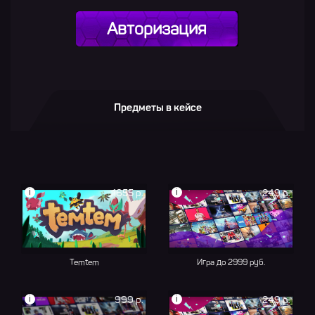
Авторизация
Предметы в кейсе
i
i
1655 р.
249 р.
Temtem
Игра до 2999 руб.
i
i
999 р.
249 р.