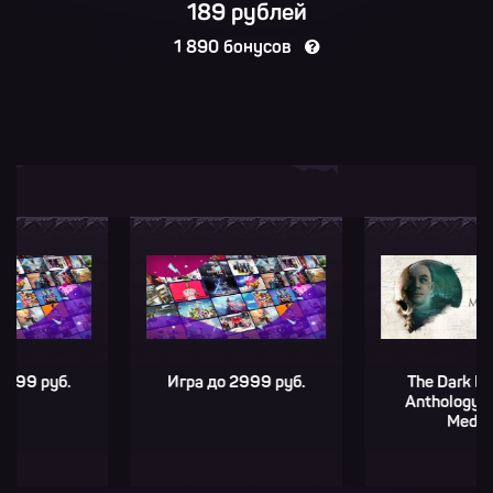
189 рублей
1 890 бонусов
руб.
Игра до 2999 руб.
The Dark Pictures
Anthology: Man of
Medan