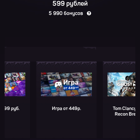
599 рублей
5 990 бонусов
уб.
Игра от 449р.
Tom Clancy’s Ghos
Recon Breakpoint