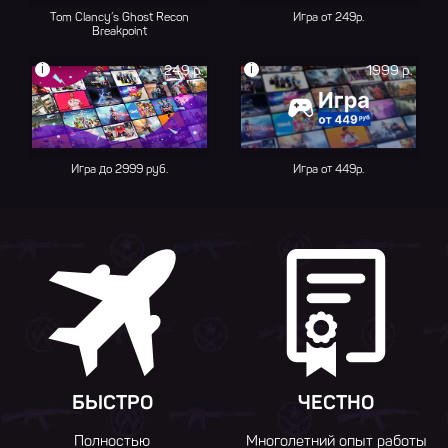
Tom Clancy’s Ghost Recon
Игра от 249р.
Breakpoint
i
i
249 р.
1999 р.
Игра до 2999 руб.
Игра от 449р.
БЫСТРО
ЧЕСТНО
Полностью
Многолетний опыт работы