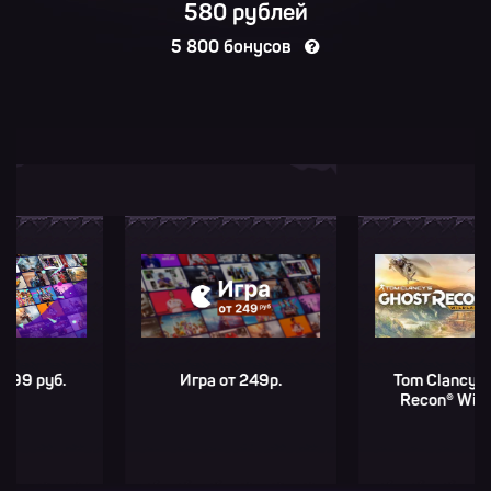
580 рублей
5 800 бонусов
уб.
Игра от 249р.
Tom Clancy's Ghos
Recon® Wildlands