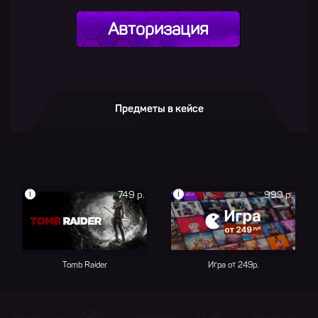
Авторизация
Предметы в кейсе
i
i
749 р.
999 р.
Tomb Raider
Игра от 249р.