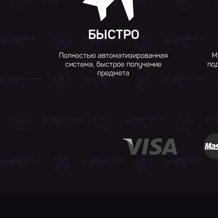
БЫСТРО
Полностью автоматизированная
М
система, быстрое получение
по
предмета