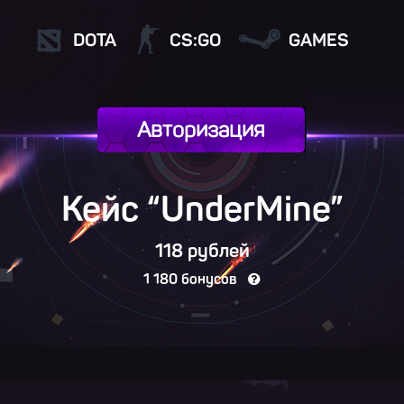
DOTA
CS:GO
GAMES
Авторизация
Кейс “UnderMine”
118 рублей
1 180 бонусов