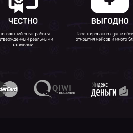
ЧЕСТНО
ВЫГОДНО
ноголетний опыт работы
Гарантированно лучше обы
дтверждённый реальными
открытия кейсов и много St
отзывами