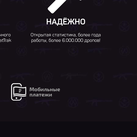
НАДЁЖНО
чного
Открытая статистика, более года
atTrak
работы, более 6.000.000 дропов!