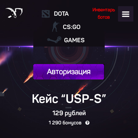
Инвентарь
DOTA
ботов
CS:GO
GAMES
Авторизация
Кейс “
USP-S
”
129 рублей
1 290 бонусов