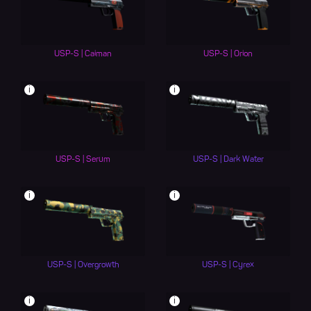
USP-S | Caiman
USP-S | Orion
i
i
USP-S | Serum
USP-S | Dark Water
i
i
USP-S | Overgrowth
USP-S | Cyrex
i
i