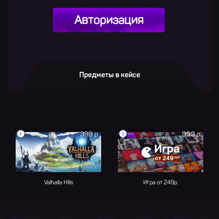
Авторизация
Предметы в кейсе
i
i
399 р.
999 р.
Valhalla Hills
Игра от 249р.