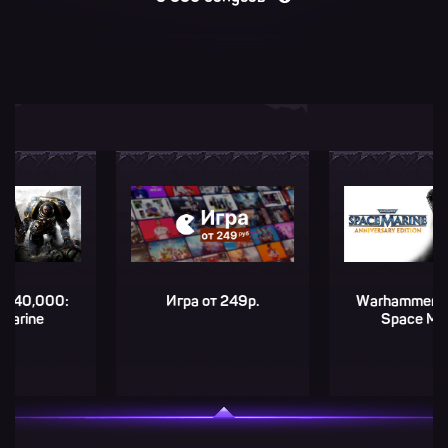
000:
Игра от 249р.
Warhammer 40,00
e
Space Marine