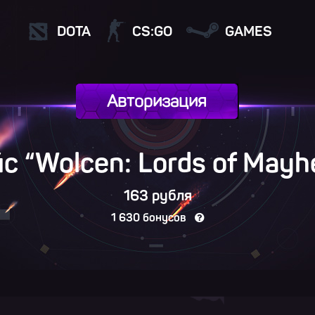
DOTA
CS:GO
GAMES
Авторизация
с “Wolcen: Lords of May
163 рубля
1 630 бонусов