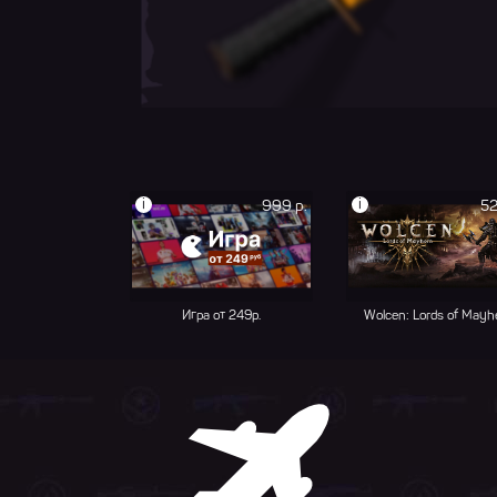
i
i
999 р.
52
Игра от 249р.
Wolcen: Lords of May