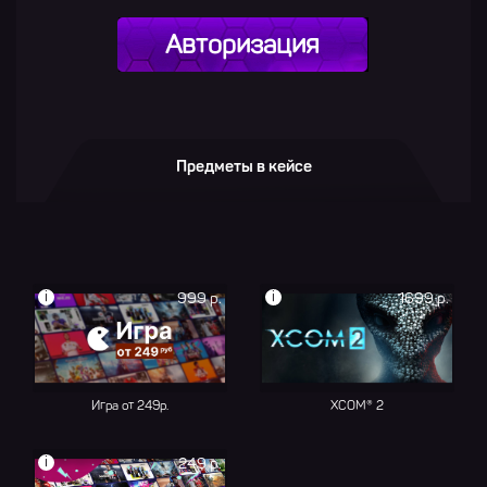
Авторизация
Предметы в кейсе
i
i
999 р.
1699 р.
Игра от 249р.
XCOM® 2
i
249 р.