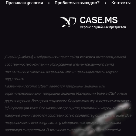
Правила и условия
Проблемы с выводом?
Контакты
CASE.MS
Сервис случайных предметов
Дизайн (шаблон), изображения и текст сайта являются интеллектуальной
собственностью компании. Копирование элементов данного сайта
полностью или частично запрещено, может преследоваться в случае
нарушения!
Название и логотип Steam являются товарными знаками или
зарегистрированными товарными знаками Корпорации Valve в США и/или
других странах. Все права сохранены. Содержимое игр и игровые материалы
(с) Корпорация Valve. Все названия продуктов, компаний и марок, логотипы и
товарные знаки являются собственностью соответствующих владельцев. Все
продаваемые ключи закупаются у официальных дилеров, работающих
напрямую с издателями. В том числе с издателями: Topware Interactive,