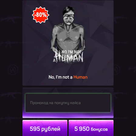
No, I'm not a
Human
595 рублей
5 950
бонусов