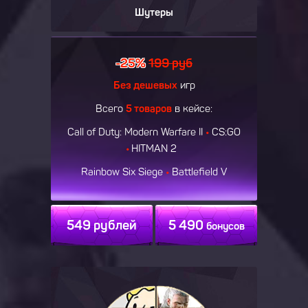
Шутеры
-25%
199 руб
Без дешевых
игр
Всего
5 товаров
в кейсе:
Call of Duty: Modern Warfare II
•
CS:GO
•
HITMAN 2
Rainbow Six Siege
•
Battlefield V
549 рублей
5 490
бонусов