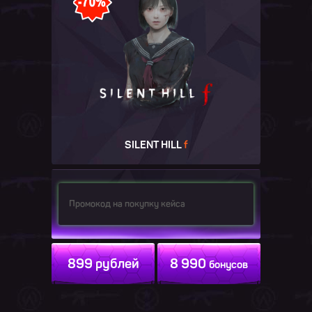
SILENT HILL
f
899 рублей
8 990
бонусов