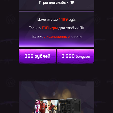
Игры для слабых
ПК
Цена игр до
1499
руб.
Только
ТОП игры
для слабых ПК
Только
лицензионные
ключи
399 рублей
3 990
бонусов