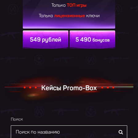
Только
ТОП игры
Только
лицензионные
ключи
549 рублей
5 490
бонусов
Кейсы Promo-Box
Поиск