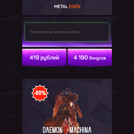
METAL
EDEN
419 рублей
4 190
бонусов