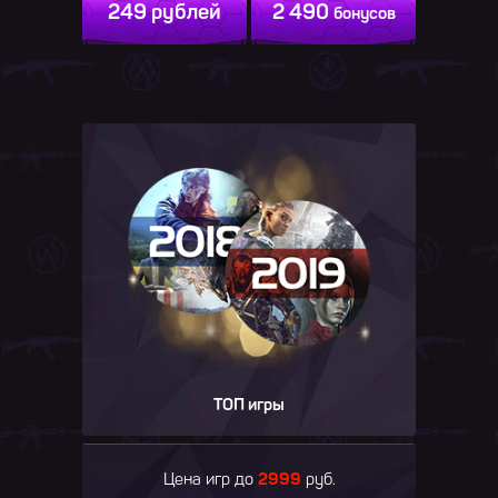
249 рублей
2 490
бонусов
ТОП
игры
Цена игр до
2999
руб.