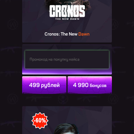
Cronos: The New
Dawn
499 рублей
4 990
бонусов