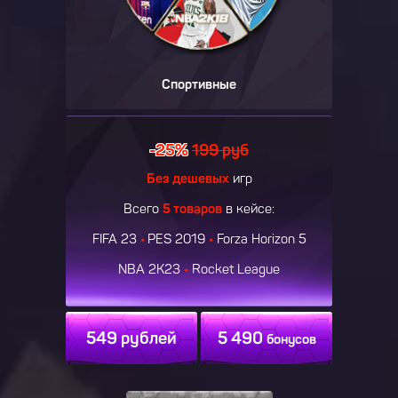
Спортивные
-25%
199 руб
Без дешевых
игр
Всего
5 товаров
в кейсе:
FIFA 23
•
PES 2019
•
Forza Horizon 5
NBA 2K23
•
Rocket League
549 рублей
5 490
бонусов