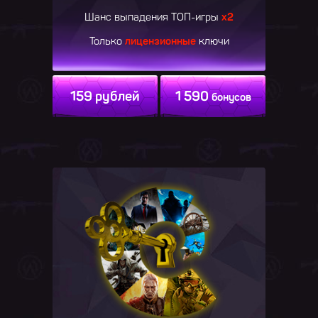
Шанс выпадения ТОП-игры
x2
Только
лицензионные
ключи
159 рублей
1 590
бонусов