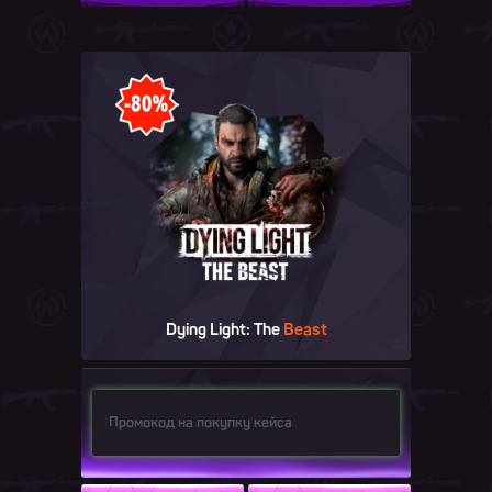
Dying Light: The
Beast